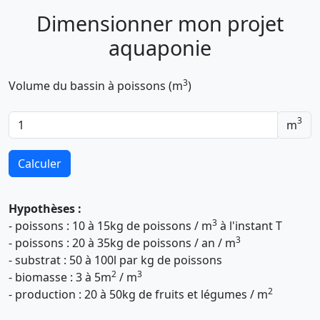
Dimensionner mon projet
aquaponie
3
Volume du bassin à poissons (m
)
3
m
Calculer
Hypothèses :
3
- poissons : 10 à 15kg de poissons / m
à l'instant T
3
- poissons : 20 à 35kg de poissons / an / m
- substrat : 50 à 100l par kg de poissons
2
3
- biomasse : 3 à 5m
/ m
2
- production : 20 à 50kg de fruits et légumes / m